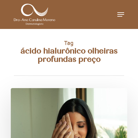
Skip
Menu
to
main
content
Tag
ácido hialurônico olheiras
profundas preço