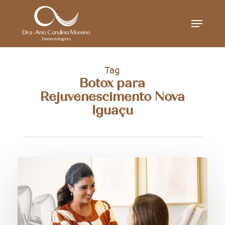
Skip
Menu
to
main
content
Tag
Botox para
Rejuvenescimento Nova
Iguaçu