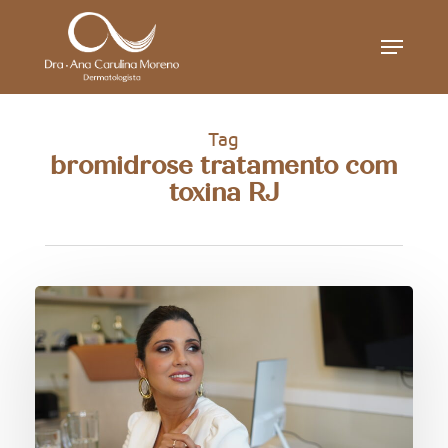
Skip
Menu
to
main
content
Tag
bromidrose tratamento com
toxina RJ