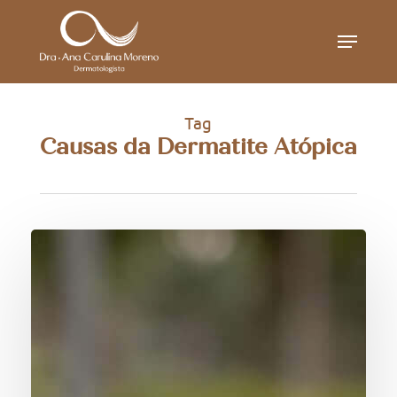
Skip
Menu
to
main
content
Tag
Causas da Dermatite Atópica