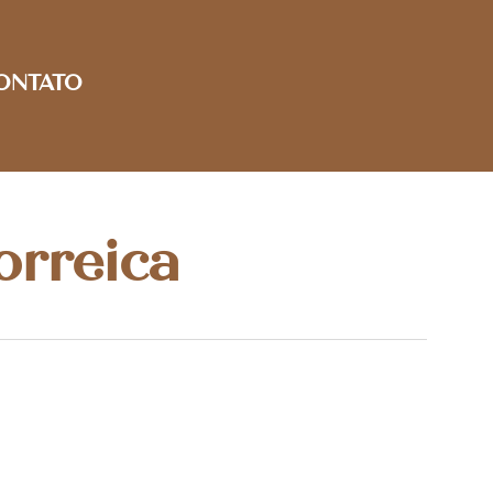
ONTATO
orreica