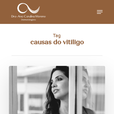
Skip
Menu
to
main
content
Tag
causas do vitiligo