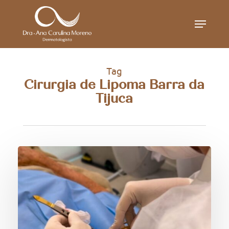
Skip
Menu
to
main
content
Tag
Cirurgia de Lipoma Barra da
Tijuca