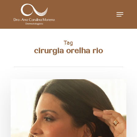
Skip
Menu
to
main
content
Tag
cirurgia orelha rio