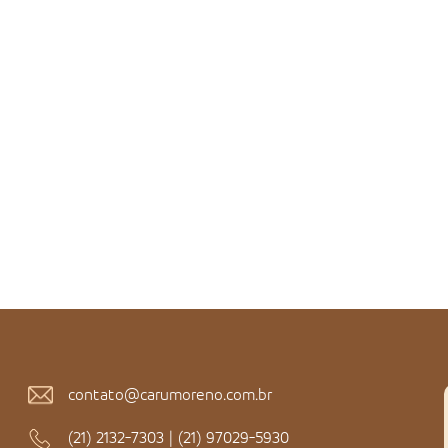
contato@carumoreno.com.br
(21) 2132-7303
|
(21) 97029-5930