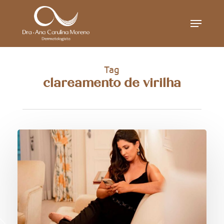
Skip
Menu
to
main
content
Tag
clareamento de virilha