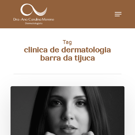
Skip
Menu
to
main
content
Tag
clinica de dermatologia
barra da tijuca