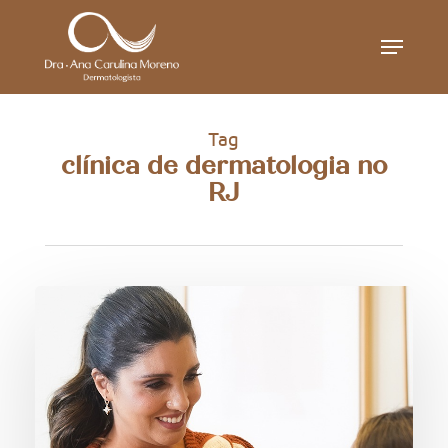
Skip
Menu
to
main
content
Tag
clínica de dermatologia no
RJ