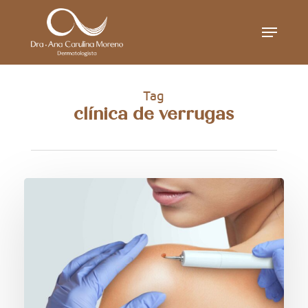
Skip
Menu
to
main
content
Tag
clínica de verrugas