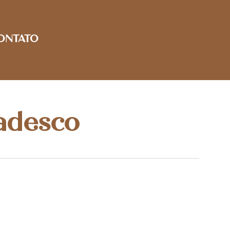
ONTATO
radesco