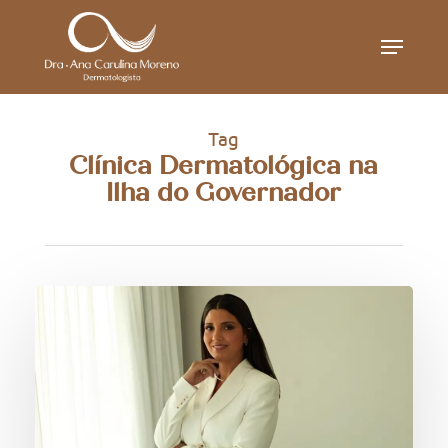
Skip
Menu
to
main
content
Tag
Clínica Dermatológica na
Ilha do Governador