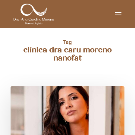
Skip
Menu
to
main
content
Tag
clínica dra caru moreno
nanofat