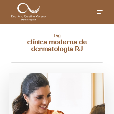
Skip
Menu
to
main
content
Tag
clínica moderna de
dermatologia RJ