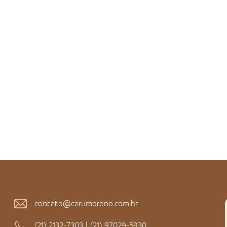
contato@carumoreno.com.br
(21) 2132-7303
|
(21) 97029-5930