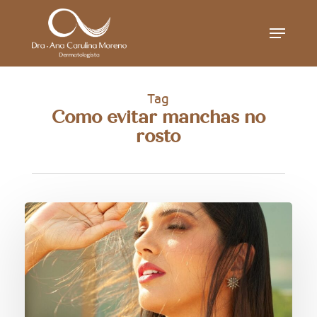
Skip
Menu
to
main
content
Tag
Como evitar manchas no
rosto