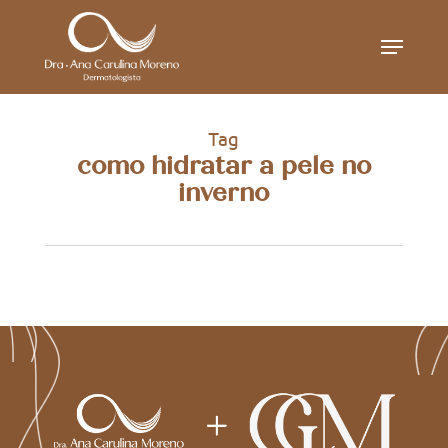
Skip
Menu
to
main
content
Tag
como hidratar a pele no
inverno