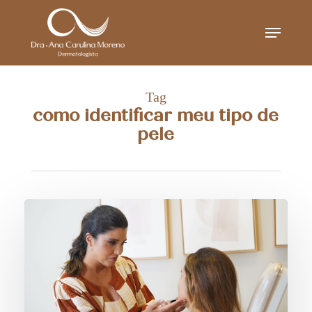
Skip
Menu
to
main
content
Tag
como identificar meu tipo de
pele