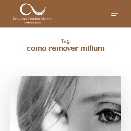
Skip
Menu
to
main
content
Tag
como remover milium