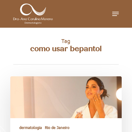
Skip
Menu
to
main
content
Tag
como usar bepantol
dermatologia
Rio de Janeiro