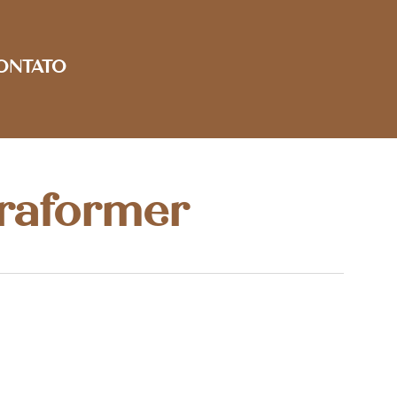
ONTATO
traformer