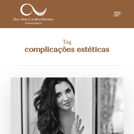
Skip
Menu
to
main
content
Tag
complicações estéticas