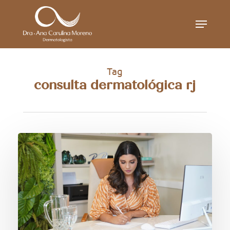
Skip
Menu
to
main
content
Tag
consulta dermatológica rj