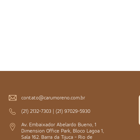
contato@carumoreno.com.br
(21) 2132-7303
|
(21) 97029-5930
Av. Embaixador Abelardo Bueno, 1
Dimension Office Park, Bloco Lagoa 1,
Sala 162. Barra da Tijuca - Rio de