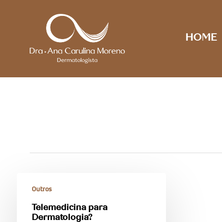
Skip
to
main
HOME
content
Outros
Telemedicina para
Dermatologia?