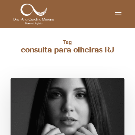
Skip
Menu
to
main
content
Tag
consulta para olheiras RJ