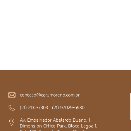
contato@carumoreno.com.br
(21) 2132-7303
|
(21) 97029-5930
Av. Embaixador Abelardo Bueno, 1
Dimension Office Park, Bloco Lagoa 1,