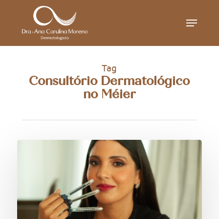
Skip
Menu
to
main
content
Tag
Consultório Dermatológico
no Méier