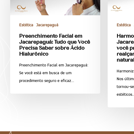
Estética
Jacarepaguá
Estética
Preenchimento Facial em
Harmon
Jacarepaguá: Tudo que Você
Jacare
Precisa Saber sobre Ácido
você p
Hialurônico
realça
natura
Preenchimento Facial em Jacarepaguá:
Harmoniz
Se você está em busca de um
Nos últim
procedimento seguro e eficaz…
tornou-s
estéticos