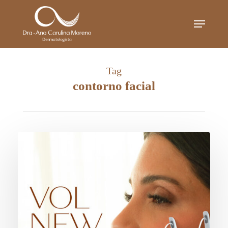
Skip
Menu
to
main
content
Tag
contorno facial