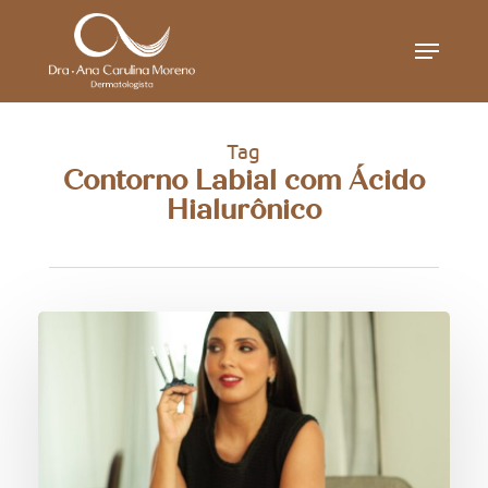
Skip
Menu
to
main
content
Tag
Contorno Labial com Ácido
Hialurônico