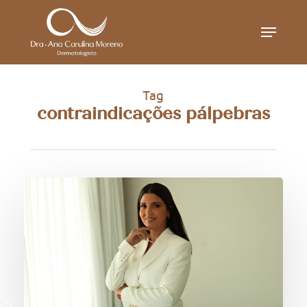
Skip
Menu
to
main
content
Tag
contraindicações pálpebras