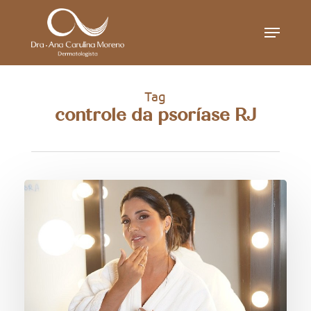
Skip
Menu
to
main
content
Tag
controle da psoríase RJ