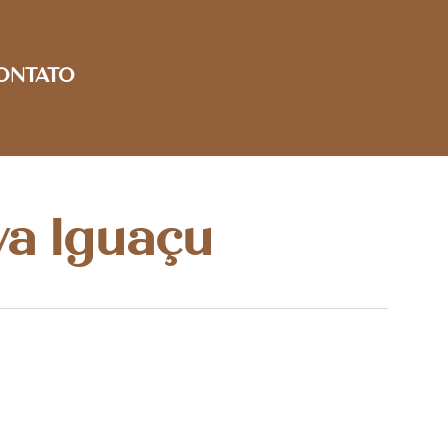
ONTATO
va Iguaçu