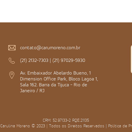
contato@carumoreno.com.br
(21) 2132-7303
|
(21) 97029-5930
Av. Embaixador Abelardo Bueno, 1
Dimension Office Park, Bloco Lagoa 1,
Sala 162. Barra da Tijuca - Rio de
Janeiro / RJ
CRM: 52.97133-2 RQE:21135
 Carulina Moreno © 2023 | Todos os Direitos Reservados |
Política de P