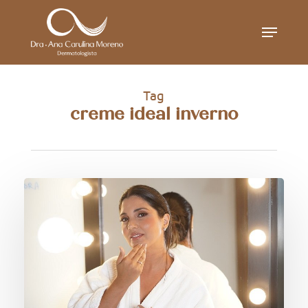
Skip
Menu
to
main
content
Tag
creme ideal inverno