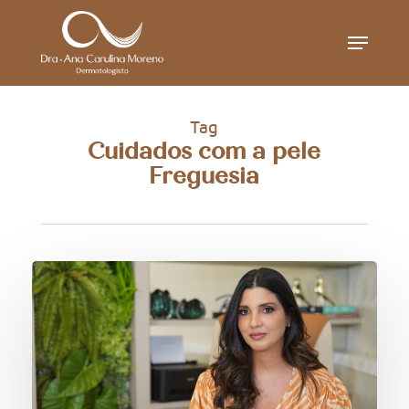
Skip
Menu
to
main
content
Tag
Cuidados com a pele
Freguesia