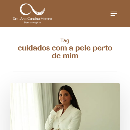
Skip
Menu
to
main
content
Tag
cuidados com a pele perto
de mim