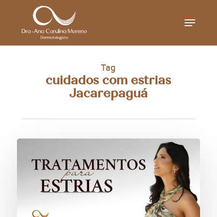
Skip
Menu
to
main
content
Tag
cuidados com estrias
Jacarepaguá