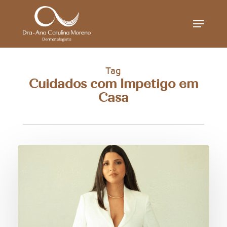
Skip
Menu
to
main
content
Tag
Cuidados com Impetigo em
Casa