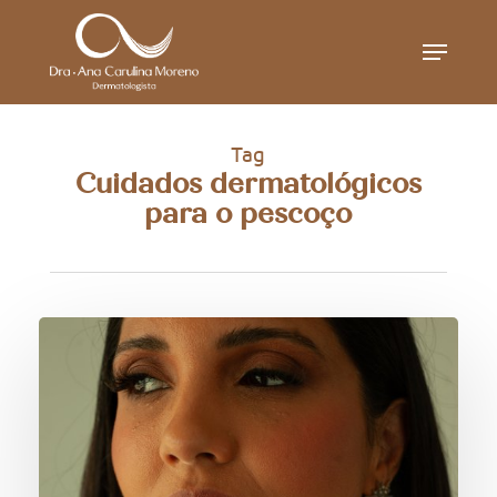
Skip
Menu
to
main
content
Tag
Cuidados dermatológicos
para o pescoço