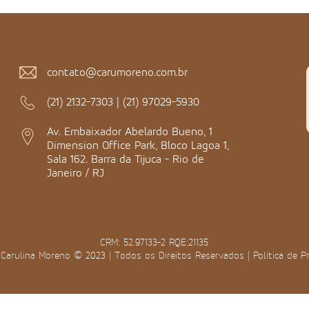
contato@carumoreno.com.br
(21) 2132-7303
|
(21) 97029-5930
Av. Embaixador Abelardo Bueno, 1
Dimension Office Park, Bloco Lagoa 1,
Sala 162. Barra da Tijuca - Rio de
Janeiro / RJ
CRM: 52.97133-2 RQE:21135
 Carulina Moreno © 2023 | Todos os Direitos Reservados |
Política de P