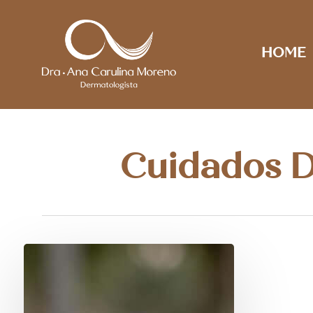
Skip
to
main
HOME
content
Cuidados D