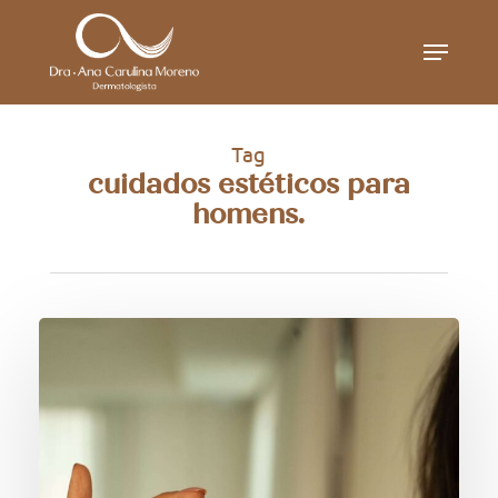
Skip
Menu
to
main
content
Tag
cuidados estéticos para
homens.