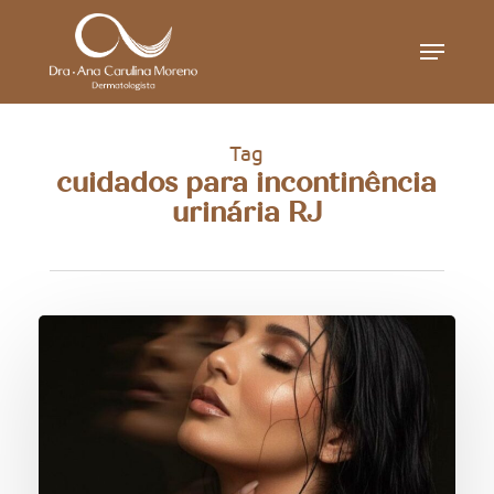
Skip
Menu
to
main
content
Tag
cuidados para incontinência
urinária RJ