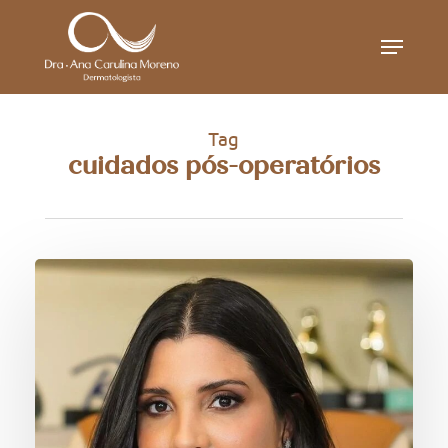
Skip
Menu
to
main
content
Tag
cuidados pós-operatórios