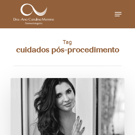
Skip
Menu
to
main
content
Tag
cuidados pós-procedimento