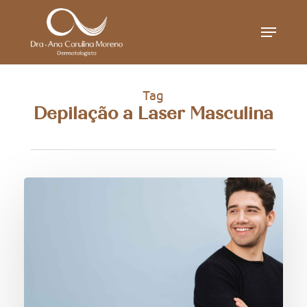
Skip
Menu
to
main
content
Tag
Depilação a Laser Masculina