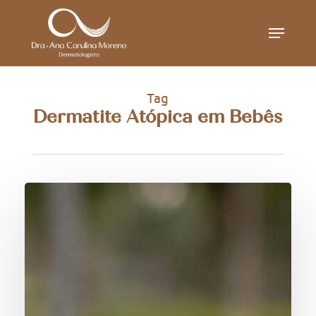
Skip
Menu
to
main
content
Tag
Dermatite Atópica em Bebês